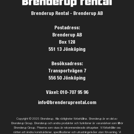
Brenderup Rental - Brenderup AB
Postadress:
Brenderup AB
Box 128
551 13 Jönköping
Besöksadress:
Transportvägen 7
556 50 Jönköping
Växel: 010-707 95 96
info@brenderuprental.com
Copyright © 2025 Brenderup. Alla rättigheter förbehållna. Brenderup är en del av
Brenderup Group. Brenderup och andra produkter och funktioner är varumärken som tillhör
Brenderup Group. Priserna som visas är rekommenderade cirkapriser. Vi förbehåller oss
rätten att ändra konstruktioner, specifikationer och utrustningsnivåer utan förvarning. Vi