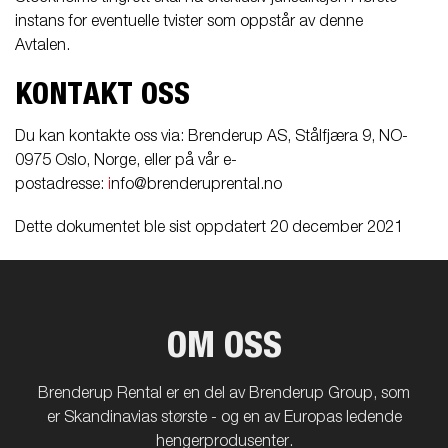
instans for eventuelle tvister som oppstår av denne
Avtalen.
KONTAKT OSS
Du kan kontakte oss via: Brenderup AS, Stålfjæra 9, NO-
0975 Oslo, Norge, eller på vår e-
postadresse:
i
nfo@brenderuprental.no
Dette dokumentet ble sist oppdatert 20 december 2021
OM OSS
Brenderup Rental er en del av Brenderup Group, som
er Skandinavias største - og en av Europas ledende
hengerprodusenter.