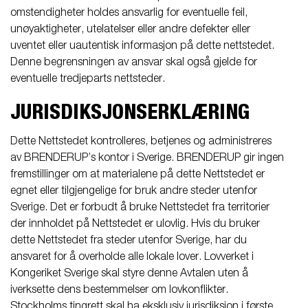
omstendigheter holdes ansvarlig for eventuelle feil,
unøyaktigheter, utelatelser eller andre defekter eller
uventet eller uautentisk informasjon på dette nettstedet.
Denne begrensningen av ansvar skal også gjelde for
eventuelle tredjeparts nettsteder.
JURISDIKSJONSERKLÆRING
Dette Nettstedet kontrolleres, betjenes og administreres
av BRENDERUP’s kontor i Sverige. BRENDERUP gir ingen
fremstillinger om at materialene på dette Nettstedet er
egnet eller tilgjengelige for bruk andre steder utenfor
Sverige. Det er forbudt å bruke Nettstedet fra territorier
der innholdet på Nettstedet er ulovlig. Hvis du bruker
dette Nettstedet fra steder utenfor Sverige, har du
ansvaret for å overholde alle lokale lover. Lovverket i
Kongeriket Sverige skal styre denne Avtalen uten å
iverksette dens bestemmelser om lovkonflikter.
Stockholms tingrett skal ha eksklusiv jurisdiksjon i første