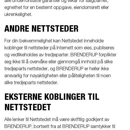
alle underforståtte garantier og vilkår for salgbarhet,
egnethet for en bestemt oppgave, eiendomsrett eller
ukrenkelighet.
ANDRE NETTSTEDER
For din bekvemmelighet kan Nettstedet inneholde
koblinger til nettsteder på Internett som eies, publiseres
og vedlikeholdes av tredjeparter. BRENDERUP forplikter
seg ikke til å overvåke eller gjennomgå innhold på slike
tredjeparts nettsteder, og BRENDERUP er heller ikke
ansvarlig for nøyaktigheten eller påliteligheten til noen
slike tredjeparts nettsteder.
EKSTERNE KOBLINGER TIL
NETTSTEDET
Alle lenker til Nettstedet må være skriftlig godkjent av
BRENDERUP, bortsett fra at BRENDERUP samtykker til