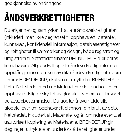
godkjennelse av endringene.
ÅNDSVERKRETTIGHETER
Du erkjenner og samtykker til at alle åndsverkrettigheter
(inkludert, men ikke begrenset til opphavsrett, patenter,
kunnskap, konfidensiell informasjon, databaserettigheter
og rettigheter til varemerker og design, både registrert og
uregistrert) til Nettstedet tilhører BRENDERUP eller deres
lisenshavere. All goodwill og alle åndsverkrettigheter som
oppstår gjennom bruken av slike åndsverkrettigheter som
tilhører BRENDERUP, skal være til nytte for BRENDERUP.
Dette Nettstedet med alle Materialene det inneholder, er
opphavsrettslig beskyttet av globale lover om opphavsrett
og avtalebestemmelser. Du godtar å overholde alle
globale lover om opphavsrett gjennom din bruk av dette
Nettstedet, inkludert alt Materiale, og å forhindre eventuell
uautorisert kopiering av Materialene. BRENDERUP gir
deg ingen uttrykte eller underforståtte rettigheter under