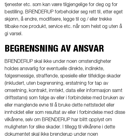
tjenester etc. som kan være tilgjengelige for deg og for
bestilling. BRENDERUP forbeholder seg rett til, etter eget
skjønn, å endre, modifisere, legge til og / eller trekke
tilbake noe produkt, service etc. når som helst og uten å
gi varsel.
BEGRENSNING AV ANSVAR
BRENDERUP skal ikke under noen omstendigheter
holdes ansvarlig for eventuelle direkte, indirekte,
følgesmessige, straffende, spesielle eller tilfeldige skader
(inkludert, uten begrensning, erstatning for tap av
omsetning, kontrakt, inntekt, data eller informasjon samt
driftsstans) som følge av eller i forbindelse med bruken av
eller manglende evne til å bruke dette nettstedet eller
innholdet eller som resultat av eller i forbindelse med disse
vilkårene, selv om BRENDERUP har blitt opplyst om
muligheten for slike skader. I tillegg til vilkårene i dette
dokumentet skal ikke brenderup under noen