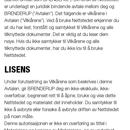
er underlagt en juridisk bindende avtale mellom deg og
BRENDERUP (”Avtalen”). Det følgende er vilkårene i
Avtalen (”Vilkårene”). Ved å bruke Nettstedet erkjenner du
at du har lest, forstått og samtykket til Vilkårene og alle
tilknyttede dokumenter. Det er viktig at du leser dem
nøye. Hvis du ikke samtykker til Vilkårene og alle
tilknyttede dokumenter, har du ikke lov til å bruke
Nettstedet.
LISENS
Under forutsetning av Vilkårene som beskrives i denne
Avtalen, gir BRENDERUP deg en ikke-eksklusiv, ikke-
overførbar, begrenset rett til å åpne, bruke og vise dette
Nettstedet og materialet det inneholder. Du samtykker til
ikke å avbryte eller forsøke å avbryte driften av Nettstedet
på noen måte.
Denne autorisasjonen er ikke en overføring av tittel i