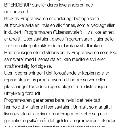
BRENDERUP og/eller deres leverandører med
opphavsrett.
Bruk av Programvaren er underlagt betingelsene i
sluttbrukeravtalen, hvis en slik finnes, som er vedlagt eller
inkludert i Programvaren (”Lisensavtale”). Hvis ikke annet
er angitt i Lisensavtalen, gjøres Programvaren tilgjengelig
for nedlasting utelukkende for bruk av sluttbrukere.
Reproduksjon eller distribusjon av Programvaren som ikke
samsvarer med Lisensavtalen, kan medføre sivil eller
strafferettslig forfølgelse.
Uten begrensninger i det foregående er kopiering eller
reproduksjon av programvaren til andre servere eller
plasseringer for videre reproduksjon eller distribusjon
uttrykkelig forbudt.
Programvaren garanteres bare, hvis i det hele tatt, i
henhold til vilkårene i lisensavtalen. Unntatt som angitt i
lisensavtalen fraskriver brenderup med dette seg alle
garantier og vilkår når det gjelder programvaren, inkludert